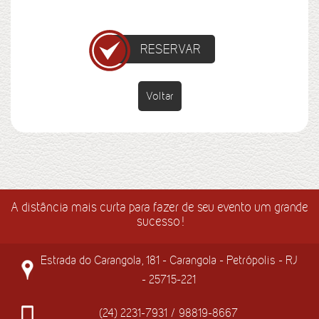
RESERVAR
Voltar
A distância mais curta para fazer de seu evento um grande
sucesso!
Estrada do Carangola, 181 - Carangola - Petrópolis - RJ
- 25715-221
(24) 2231-7931 / 98819-8667