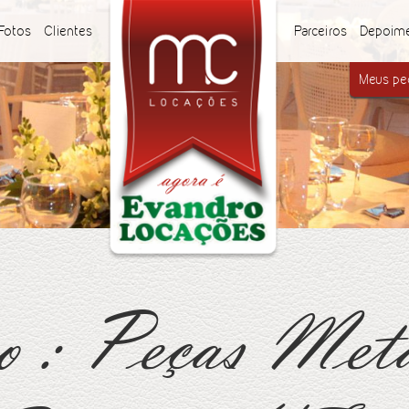
Fotos
Clientes
Parceiros
Depoim
Meus ped
o : Peças Me