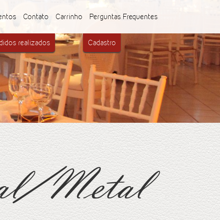
entos
Contato
Carrinho
Perguntas Frequentes
idos realizados
Cadastro
tal/Metal