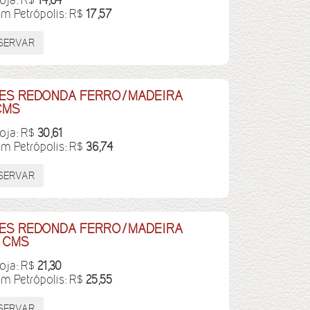
loja: R$
14,64
em Petrópolis: R$
17,57
RES REDONDA FERRO/MADEIRA
CMS
loja: R$
30,61
em Petrópolis: R$
36,74
RES REDONDA FERRO/MADEIRA
4 CMS
loja: R$
21,30
em Petrópolis: R$
25,55