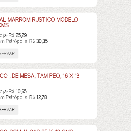
TAL MARROM RUSTICO MODELO
 CMS
loja: R$
25,29
em Petrópolis: R$
30,35
 , DE MESA, TAM PEQ, 16 X 13
loja: R$
10,65
em Petrópolis: R$
12,78