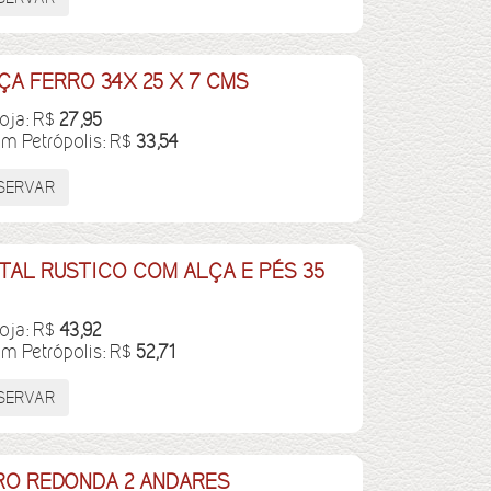
ÇA FERRO 34X 25 X 7 CMS
loja: R$
27,95
em Petrópolis: R$
33,54
AL RUSTICO COM ALÇA E PÉS 35
loja: R$
43,92
em Petrópolis: R$
52,71
RO REDONDA 2 ANDARES