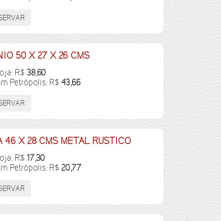
O 50 X 27 X 26 CMS
loja: R$
38,60
em Petrópolis: R$
43,66
 46 X 28 CMS METAL RUSTICO
loja: R$
17,30
em Petrópolis: R$
20,77