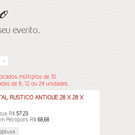
o
seu evento.
»
ocados múltiplos de 10.
as de 6, 12 ou 24 unidades.
AL RUSTICO ANTIQUE 28 X 28 X
loja: R$
57,23
em Petrópolis: R$
68,68