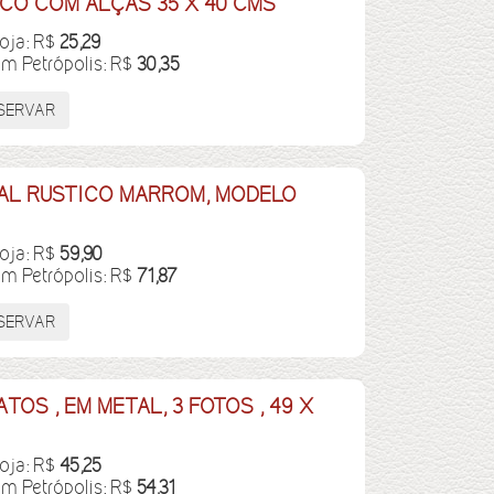
CO COM ALÇAS 35 X 40 CMS
loja: R$
25,29
em Petrópolis: R$
30,35
AL RUSTICO MARROM, MODELO
loja: R$
59,90
em Petrópolis: R$
71,87
OS , EM METAL, 3 FOTOS , 49 X
loja: R$
45,25
em Petrópolis: R$
54,31