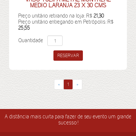
MEDIO LARANJA 23 X 30 CMS
Preço unitário retirando na loja: R$
21,30
Preço unitário entregando em Petrópolis: R$
25,55
Quantidade
«
1
»
A distância mais curta para fazer de seu evento um grande
sucesso!