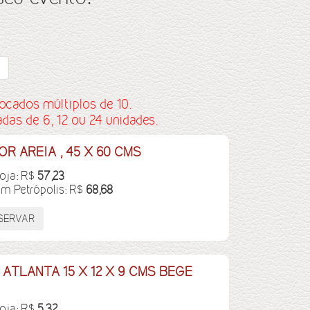
ocados múltiplos de 10.
as de 6, 12 ou 24 unidades.
R AREIA , 45 X 60 CMS
loja: R$
57,23
em Petrópolis: R$
68,68
ATLANTA 15 X 12 X 9 CMS BEGE
loja: R$
5,32