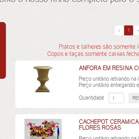
«
1
»
Pratos e talheres são somente l
Copos e taças somente caixas fechad
ANFORA EM RESINA CO
Preço unitário retirando na 
Preço unitário entregando 
Quantidade
CACHEPOT CERAMICA 
FLORES ROSAS
Preço unitário retirando na 