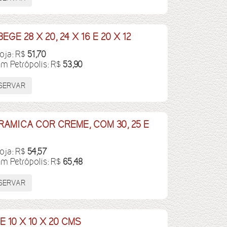
E 28 X 20, 24 X 16 E 20 X 12
loja: R$
51,70
em Petrópolis: R$
53,90
RAMICA COR CREME, COM 30, 25 E
loja: R$
54,57
em Petrópolis: R$
65,48
 10 X 10 X 20 CMS