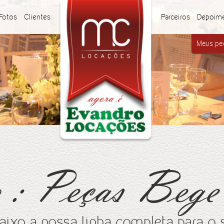
Fotos
Clientes
Parceiros
Depoim
Meus ped
 : Peças Beg
aixo a nossa linha completa para o 