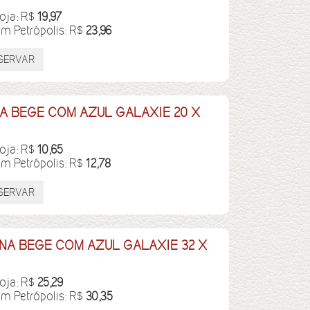
loja: R$
19,97
em Petrópolis: R$
23,96
 BEGE COM AZUL GALAXIE 20 X
loja: R$
10,65
em Petrópolis: R$
12,78
A BEGE COM AZUL GALAXIE 32 X
loja: R$
25,29
em Petrópolis: R$
30,35