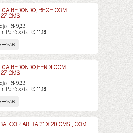
ICA REDONDO, BEGE COM
 27 CMS
loja: R$
9,32
em Petrópolis: R$
11,18
ICA REDONDO,FENDI COM
 27 CMS
loja: R$
9,32
em Petrópolis: R$
11,18
I COR AREIA 31 X 20 CMS , COM