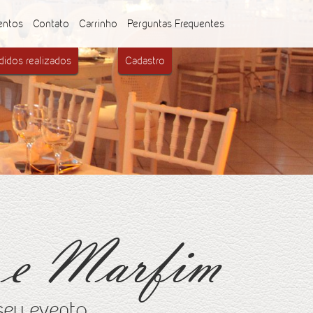
entos
Contato
Carrinho
Perguntas Frequentes
idos realizados
Cadastro
e e Marfim
seu evento.