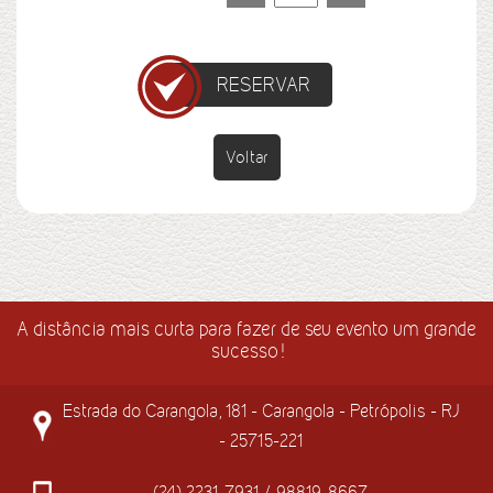
RESERVAR
Voltar
A distância mais curta para fazer de seu evento um grande
sucesso!
Estrada do Carangola, 181 - Carangola - Petrópolis - RJ
- 25715-221
(24) 2231-7931 / 98819-8667