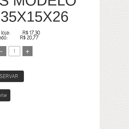
S MODELO
35X15X26
 loja:
R$ 17,30
ando:
R$ 20,77
SERVAR
ltar