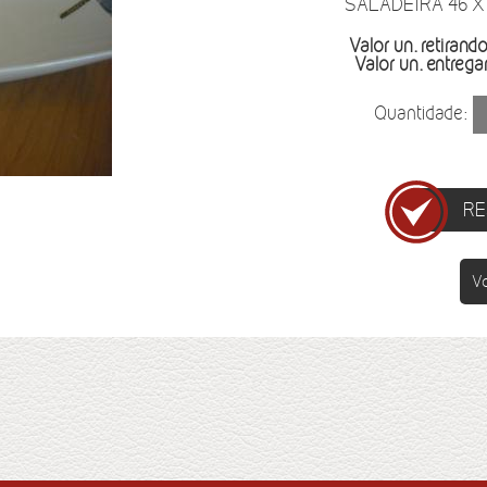
SALADEIRA 46 X
Valor un. retirando
Valor un. entreg
Quantidade:
RE
Vo