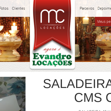
Fotos
Clientes
Parceiros
Depoim
Meus ped
SALADEIRA 
CMS 