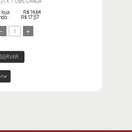
 21 X 7 CMS CANOA
 loja:
R$ 14,64
ando:
R$ 17,57
SERVAR
ltar