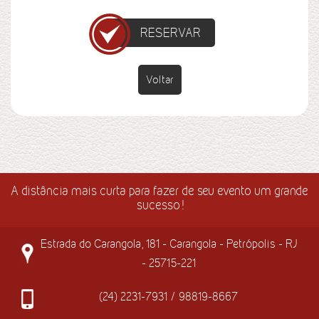
RESERVAR
Voltar
A distância mais curta para fazer de seu evento um grande
sucesso!
Estrada do Carangola, 181 - Carangola - Petrópolis - RJ
- 25715-221
(24) 2231-7931 / 98819-8667